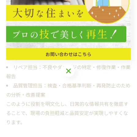
合格基準に満たない場合は再度リペアへ戻すという流れ
が一般的です。もし責任の所在が曖昧なままだと、補修
漏れや基準未達によるクレーム増加などのリスクが高ま
ります。
現場で役割分担を整理するためのポイントは以下の通り
お問い合わせはこちら
です。
リペア担当：不良やダメージの特定・修復作業・作業
報告
品質管理担当：検査・合格基準判断・再発防止のため
の分析・改善提案
このように役割を明文化し、日常的な情報共有を徹底す
ることで、現場の負担軽減と品質安定が実現しやすくな
ります。