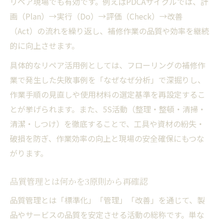
リペア現場でも有効です。例えばPDCAサイクルでは、計
画（Plan）→実行（Do）→評価（Check）→改善
（Act）の流れを繰り返し、補修作業の品質や効率を継続
的に向上させます。
具体的なリペア活用例としては、フローリングの補修作
業で発生した失敗事例を「なぜなぜ分析」で深掘りし、
作業手順の見直しや使用材料の選定基準を再設定するこ
とが挙げられます。また、5S活動（整理・整頓・清掃・
清潔・しつけ）を徹底することで、工具や資材の紛失・
破損を防ぎ、作業効率の向上と現場の安全確保にもつな
がります。
品質管理とは何かを3原則から再確認
品質管理とは「標準化」「管理」「改善」を通じて、製
品やサービスの品質を安定させる活動の総称です。単な