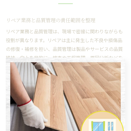
リペア業務と品質管理の責任範囲を整理
リペア業務と品質管理は、現場で密接に関わりながらも
役割が異なります。リペアは主に発生した不良や損傷品
の修復・補修を担い、品質管理は製品やサービスの品質
維持・向上を目的に、検査や工程管理、原因分析などを
担当します。現場で混同しがちな点として、再発防止の
ための改善提案や、修復後の再検査などがありますが、
基本的には「修復作業＝リペア」「品質の基準維持＝品
質管理」と責任分担を明確にすることが重要です。
責任範囲を整理する際には、まず各業務の目的とゴール
を明確化し、作業指示や報告の流れを標準化することが
現場混乱の防止につながります。たとえば、リペア担当
が補修を行った後は品質管理担当が最終検査を実施し、