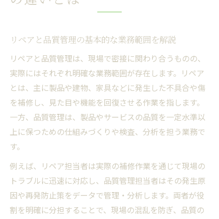
品質管理の3原則とリペア対応の関連性
リペア業務を3原則で考える現場の視点
リペアと品質管理の基本的な業務範囲を解説
品質管理で大事なことをリペアと共に学ぶ
リペアと品質管理は、現場で密接に関わり合うものの、
実務で役立つ品質管理手法とリペア活用例
実際にはそれぞれ明確な業務範囲が存在します。リペア
品質管理とは何かを3原則から再確認
とは、主に製品や建物、家具などに発生した不具合や傷
リペア業務における責任分担のポイント解説
を補修し、見た目や機能を回復させる作業を指します。
リペア業務と品質管理の責任範囲を整理
一方、品質管理は、製品やサービスの品質を一定水準以
上に保つための仕組みづくりや検査、分析を担う業務で
品質管理担当が気をつけたいリペア連携
す。
現場で役立つリペアと品質管理の分担例
例えば、リペア担当者は実際の補修作業を通じて現場の
品質管理の仕事内容におけるリペアの立場
トラブルに迅速に対応し、品質管理担当者はその発生原
リペア業務の責任分担が現場改善を促進
因や再発防止策をデータで管理・分析します。両者が役
品質管理の基礎知識で現場が変わる理由
割を明確に分担することで、現場の混乱を防ぎ、品質の
品質管理の基礎知識がリペア対応を向上