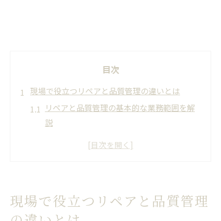
目次
現場で役立つリペアと品質管理の違いとは
リペアと品質管理の基本的な業務範囲を解
説
現場で迷いやすいリペアと品質管理の接点
品質管理と品質保証の違いを実務でどう活
かすか
リペア対応が現場作業にどう影響するのか
現場で役立つリペアと品質管理
品質管理とは何かを現場目線で考える
の違いとは
品質管理の3原則から見るリペアの役割整理