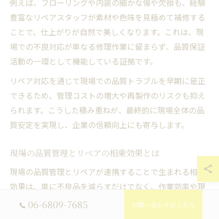
例えば、フローリングや内装の細かな傷や欠損も、経験
豊富なリペアスタッフが素材や色味を見極めて補修する
ことで、仕上がりが自然で美しくなります。これは、現
場での不良対応が単なる修理作業に留まらず、品質保証
活動の一環として機能している証拠です。
リペア対応を通じて現場での品質トラブルを早期に是正
できるため、管理コストの増大や再製作のリスクも抑え
られます。こうした積み重ねが、最終的に現場全体の品
質安定を実現し、企業の信頼向上にも寄与します。
現場の品質管理とリペアの相乗効果とは
現場の品質管理とリペアが連携することで生まれる相乗
効果は、単に不良品を減らすだけでなく、作業効率や現
場スタッフの意識向上にも波及します。品質管理が不具
06-6809-7685
お問い合わせはこちら
合の早期発見と原因分析を担い、リペアが具体的な補