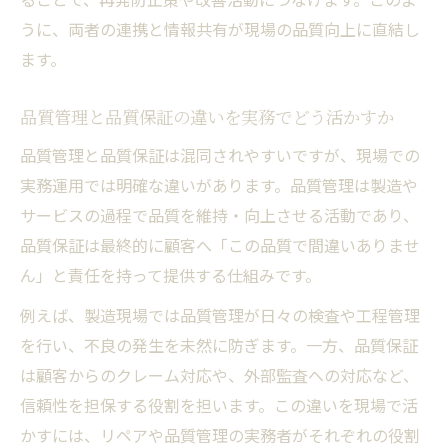
品質管理の仕事がきついと感じる場面とは
うに、両者の連携と情報共有が現場の品質向上に直結し
リペアと品質管理に向いている人の特徴
ます。
品質管理手法を学ぶ上で知るべき実務視点
品質管理と品質保証の違いを実務でどう活かすか
品質管理と品質保証は混同されやすいですが、現場での
実務運用では明確な違いがあります。品質管理は製造や
サービスの過程で品質を維持・向上させる活動であり、
品質保証は最終的に顧客へ「この品質で間違いありませ
ん」と責任を持って提供する仕組みです。
例えば、製造現場では品質管理が日々の検査や工程管理
を行い、不良の発生を未然に防ぎます。一方、品質保証
は顧客からのクレーム対応や、外部監査への対応など、
信頼性を担保する役割を担います。この違いを現場で活
かすには、リペアや品質管理の実務者がそれぞれの役割