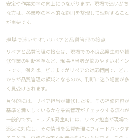
安定や作業効率の向上につながります。現場で迷いがち
現場で使える品質管理手法とリペアの要点
な方は、各業務の基本的な範囲を整理して理解すること
品質管理とは何かを現場実例で解説
が重要です。
リペアの現場力を支える品質管理の基本
現場で迷いやすいリペアと品質管理の接点
品質管理導入でリペア業務が変わる仕組み
リペア対応が現場の品質安定に与える影響
リペアと品質管理の接点は、現場での不良品発生時や補
修作業の判断基準など、現場担当者が悩みやすいポイン
リペア対応が品質安定に直結する理由
トです。例えば、どこまでがリペアの対応範囲で、どこ
現場の品質管理とリペアの相乗効果とは
からが品質管理の領域となるのか、判断に迷う場面が多
リペアの現場対応で不良品を減らす方法
く見受けられます。
品質管理とリペア連携で現場負担を軽減
具体的には、リペア担当が補修した後、その補修内容が
リペア業務の工夫が品質向上に貢献する
基準を満たしているかを品質管理がチェックする流れが
品質管理を仕事に選ぶ際の実践的判断基準
一般的です。トラブル発生時には、リペア担当が現場で
品質管理とリペア業務の適性を見極める
迅速に対応し、その情報を品質管理にフィードバックす
品質管理の仕事内容とリペア経験の活用法
ることで、再発防止策や改善活動につなげます。このよ