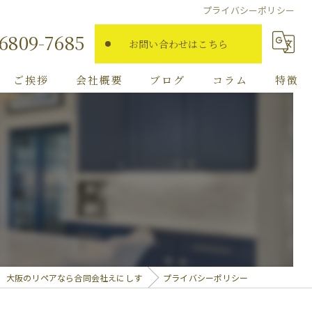
プライバシーポリシー
-6809-7685
お問い合わせはこちら
ご挨拶
会社概要
ブログ
コラム
特徴
傷
フローリング
家具
タイル
内装
大阪のリペアなら合同会社えにしす
プライバシーポリシー