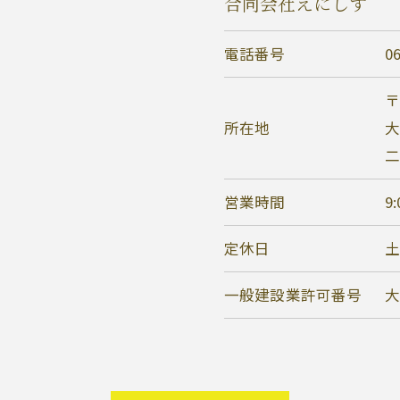
合同会社えにしす
電話番号
0
〒
所在地
大
二
営業時間
9
定休日
一般建設業許可番号
大