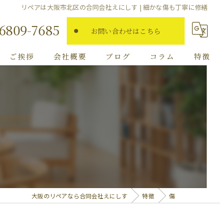
リペアは大阪市北区の合同会社えにしす | 細かな傷も丁寧に修繕
-6809-7685
お問い合わせはこちら
ご挨拶
会社概要
ブログ
コラム
特徴
傷
フローリング
家具
タイル
内装
大阪のリペアなら合同会社えにしす
特徴
傷