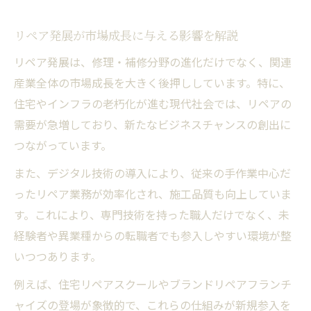
リペア業界 動向から見る成長機会
リペア職人が感じる仕事のやりがいと現実
リペア発展が市場成長に与える影響を解説
リペア発展が導く新しい働き方の形
リペア発展は、修理・補修分野の進化だけでなく、関連
未来志向のリペアがもたらす持続的進化を探る
産業全体の市場成長を大きく後押ししています。特に、
リペア発展が推進する持続可能な取組み
住宅やインフラの老朽化が進む現代社会では、リペアの
需要が急増しており、新たなビジネスチャンスの創出に
住宅リペアスクールで学ぶ新技術の重要性
つながっています。
リペア発展と循環型社会への貢献
また、デジタル技術の導入により、従来の手作業中心だ
リペア業界動向と環境意識の高まり
ったリペア業務が効率化され、施工品質も向上していま
ブランドリペアに求められる品質基準
す。これにより、専門技術を持った職人だけでなく、未
リペア業界動向から読み解く将来性と課題
経験者や異業種からの転職者でも参入しやすい環境が整
リペア発展と業界動向の最新トレンド徹底
いつつあります。
分析
例えば、住宅リペアスクールやブランドリペアフランチ
リペア職人将来性と人材不足問題の現状
ャイズの登場が象徴的で、これらの仕組みが新規参入を