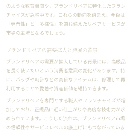
のような教育機関や、ブランドリペアに特化したフラン
リペア職人が直面する変革の現場
チャイズが急増中です。これらの動向を踏まえ、今後は
住宅リペアスクールで学ぶ最新テクノロジ
「専門性」と「多様性」を兼ね備えたリペアサービスが
ー
市場の主流となるでしょう。
ブランドリペアの需要拡大と発展の背景
ブランドリペアの需要が拡大している背景には、高級品
を長く使いたいという消費者意識の変化があります。特
に、バッグや時計などの高価なアイテムは、修理して再
利用することで愛着や資産価値を維持できます。
ブランドリペアを専門とする職人やフランチャイズが増
加しており、正規品に近い仕上がりや高度な技術力が求
められています。こうした流れは、ブランドリペア市場
の信頼性やサービスレベルの底上げにもつながっていま