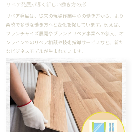
リペア発展が導く新しい働き方の形
リペア発展は、従来の現場作業中心の働き方から、より
柔軟で多様な働き方へと変化を促しています。例えば、
フランチャイズ展開やブランドリペア事業への参入、オ
ンラインでのリペア相談や技術指導サービスなど、新た
なビジネスモデルが生まれています。
また、住宅リペアスクールの普及により、未経験者や女
性、シニア層でも参入しやすくなっており、幅広い年齢
層が活躍できる環境が整っています。働き方の多様化に
より、ライフスタイルや希望に合わせたキャリア設計が
可能です。
今後は、デジタル技術の活用やリモートワークとの連携
など、さらに革新的な働き方が期待されています。自分
に合った働き方を模索し続けることが、リペア発展時代