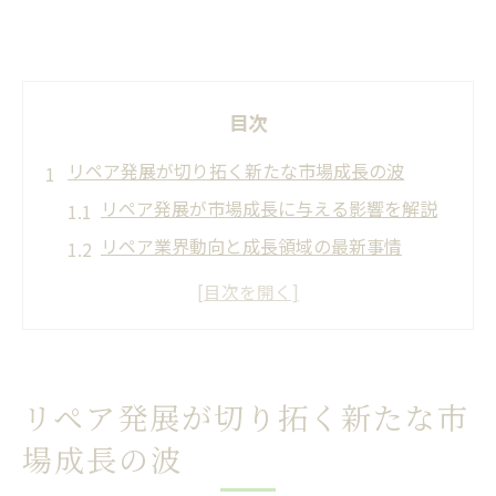
目次
リペア発展が切り拓く新たな市場成長の波
リペア発展が市場成長に与える影響を解説
リペア業界動向と成長領域の最新事情
ブランドリペアの需要拡大と発展の背景
リペア職人が注目される将来性の理由
リペア市場規模拡大と技術革新の関係
技術者キャリアを支えるリペア発展の真価とは
リペア発展が切り拓く新たな市
リペア発展が技術者キャリアに与える恩恵
場成長の波
リペア職人の将来性とキャリア拡大の道筋