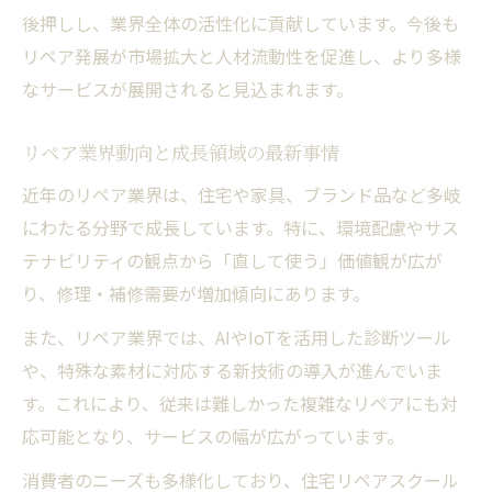
ブランドリペア分野で直面する課題とは
後押しし、業界全体の活性化に貢献しています。今後も
リペア業界動向から見た新規参入の壁
リペア発展が市場拡大と人材流動性を促進し、より多様
リペア発展が課題解決に与える期待
なサービスが展開されると見込まれます。
修理のプロフェッショナルを目指す方へ贈る視
点
リペア業界動向と成長領域の最新事情
リペア職人として必要なスキルと心構え
近年のリペア業界は、住宅や家具、ブランド品など多岐
リペア発展がもたらすプロの成長機会
にわたる分野で成長しています。特に、環境配慮やサス
住宅リペアスクールで得られる知識とは
テナビリティの観点から「直して使う」価値観が広が
り、修理・補修需要が増加傾向にあります。
リペア職人 きついと感じる場面と対処法
リペア分野で活躍するための進路選択
また、リペア業界では、AIやIoTを活用した診断ツール
や、特殊な素材に対応する新技術の導入が進んでいま
技術革新によるリペア分野の発展と成長
す。これにより、従来は難しかった複雑なリペアにも対
リペア発展とデジタル技術導入の最前線
応可能となり、サービスの幅が広がっています。
リペア業界動向が示す技術革新の潮流
消費者のニーズも多様化しており、住宅リペアスクール
ブランドリペアにおける新技術の応用