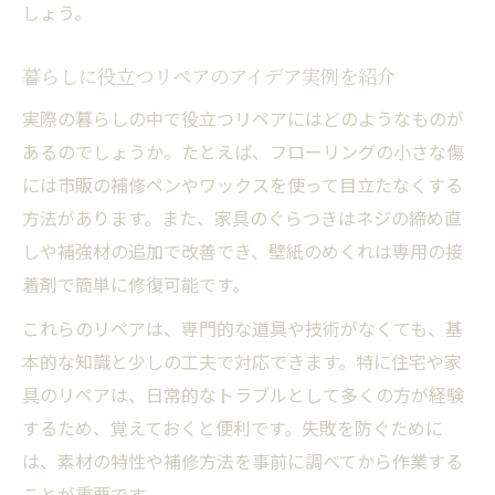
しょう。
リペアカフェ日本で学ぶDIYリペアの魅力
DIYとリペアの両立で暮らしを快適に変える
暮らしに役立つリペアのアイデア実例を紹介
アイデア次第で修理も楽しめる方法
実際の暮らしの中で役立つリペアにはどのようなものが
リペアのアイデアで修理をもっと楽しく工
あるのでしょうか。たとえば、フローリングの小さな傷
夫
には市販の補修ペンやワックスを使って目立たなくする
家族で楽しむリペアの工夫とアイデア共有
方法があります。また、家具のぐらつきはネジの締め直
術
しや補強材の追加で改善でき、壁紙のめくれは専用の接
リペアカフェやアイディアズで情報を広げ
着剤で簡単に修復可能です。
る
これらのリペアは、専門的な道具や技術がなくても、基
リペアの庭の事例から発想力を磨くヒント
本的な知識と少しの工夫で対応できます。特に住宅や家
使えなくなったものをリペアで再生する秘
具のリペアは、日常的なトラブルとして多くの方が経験
訣
するため、覚えておくと便利です。失敗を防ぐために
リペアカフェを活用した新しい挑戦
は、素材の特性や補修方法を事前に調べてから作業する
リペアカフェで広がる修理のアイデア体験
ことが重要です。