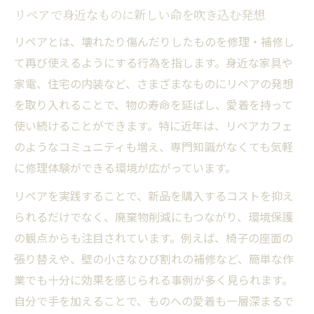
リペアで身近なものに新しい命を吹き込む発想
リペアのアイデアが広がる実用例特集
リペアとは、壊れたり傷んだりしたものを修理・補修し
リペアの具体的な事例で分かる再生のコツ
て再び使えるようにする行為を指します。身近な家具や
家具や家電をリペアで蘇らせる実践アイデ
家電、住宅の内装など、さまざまなものにリペアの発想
ア
を取り入れることで、物の寿命を延ばし、愛着を持って
リペアカフェとは何かを体験から解説
使い続けることができます。特に近年は、リペアカフェ
リペアの庭で見つけた素材別修理アイデア
のようなコミュニティも増え、専門知識がなくても気軽
集
に修理体験ができる環境が広がっています。
Nhkリペアカフェ発の実例から学ぶ応用術
リペアを実践することで、新品を購入するコストを抑え
DIYが叶えるリペアで再生する日常
られるだけでなく、廃棄物削減にもつながり、環境保護
DIYリペアで家具や建具を手軽に再生する方
の観点からも注目されています。例えば、椅子の座面の
法
張り替えや、壁の小さなひび割れの補修など、簡単な作
身近な素材を活かしたリペアDIYの始め方
業でも十分に効果を感じられる事例が多く見られます。
リペアのアイデアで家電も自分で直すコツ
自分で手を加えることで、ものへの愛着も一層深まるで