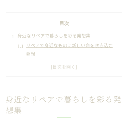
目次
身近なリペアで暮らしを彩る発想集
リペアで身近なものに新しい命を吹き込む
発想
暮らしに役立つリペアのアイデア実例を紹
介
アイデアサイトで探すリペアの工夫とポイ
ント
身近なリペアで暮らしを彩る発
リペアの庭から学ぶ日常修理のインスピレ
想集
ーション
グッドアイデアとリペアで暮らしを豊かに
する方法