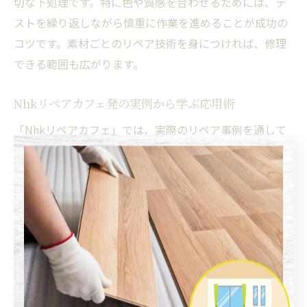
切な下処理です。特に色や質感を合わせるためには、テ
ストを繰り返しながら慎重に作業を進めることが成功の
コツです。素材ごとのリペア技術を身につければ、修理
できる範囲も広がります。
Nhkリペアカフェ発の実例から学ぶ応用術
「Nhkリペアカフェ」では、実際のリペア事例を通して
多様な修理技術やアイデアが紹介されています。例え
ば、壊れたキッチン家電の基板修理や、古い家具の塗装
リペアなど、身近な物の再生に役立つテクニックが満載
です。これらの実例を参考にすることで、応用力が身に
つきます。
応用術のポイントは、失敗を恐れずに挑戦し、分からな
い部分は専門家やコミュニティの知恵を借りることで
す。実例では、身近な道具を使った簡単な補修から、複