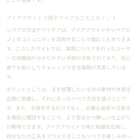
談
コミュニティで学ぶリペア技術とその魅力
アイデアサイトで探すリペアの工夫とポイント
リペアカフェ日本ならではの新発見を紹介
リペアの方法やアイデアは、アイデアサイトやリペアカ
イベント参加で得るリペアの新アイデア集
フェのコミュニティを活用することで幅広く入手できま
す。こうしたサイトでは、実際にリペアを行ったユーザ
リペアの庭とカフェで学ぶ共有のコツ
ーの体験談や分かりやすい手順が共有されており、初心
素材ごとのリペア事例と成功のヒント
者でも安心してチャレンジできる情報が充実していま
木材や布など素材別リペアの成功ポイント
す。
リペアで家具や服を長持ちさせる工夫とは
ポイントとしては、まず修理したいものの素材や状態を
リペアの庭に学ぶ素材に応じた修理事例
正確に把握し、それに合ったリペア方法を選ぶことで
家電のリペア事例から得る失敗しないコツ
す。また、手順を守るだけでなく、必要な道具や注意点
Idea FOR GOODの素材別リペア活用法
を事前に確認することで、より安全かつ美しい仕上がり
が期待できます。アイデアサイトで得た知識を応用し、
自分なりの工夫をプラスすることもリペアの楽しみの一