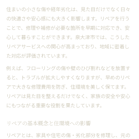
み合わせ
住まいの小さな傷や経年劣化は、見た目だけでなく日々
リペアによる経年劣化の対策と予防ポイン
の快適さや安心感にも大きく影響します。リペアを行う
ト
ことで、修理や補修が必要な箇所を早期に対応でき、安
リペアで実現する快適な住環境のコツ
心して暮らすことができます。泉大津市では、こうした
リペアの利用で生活の質を向上させる秘訣
リペアサービスへの関心が高まっており、地域に密着し
泉大津市で注目されるリペア事例紹介
た対応が評価されています。
泉大津市で実践されたリペアの成功例
例えば、フローリングの傷や壁のひび割れなどを放置す
身近なリペア事例からわかる暮らしの変化
ると、トラブルが拡大しやすくなりますが、早めのリペ
リペア事例に学ぶ住環境改善のポイント
アで大きな修理費用を防ぎ、住環境を美しく保てます。
リペアは見た目を整えるだけでなく、家族の安全や安心
泉大津市におけるリペアの具体的な利点
にもつながる重要な役割を果たしています。
リペア事例が地域に与えたポジティブな影
響
リペアの基本概念と住環境への影響
修理ではなくリペアが選ばれる理由
リペアとは、家具や住宅の傷・劣化部分を修理し、元の
リペアが修理と異なる特徴とそのメリット