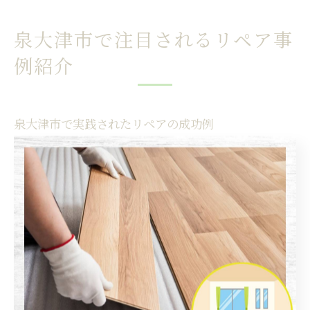
泉大津市で注目されるリペア事
例紹介
泉大津市で実践されたリペアの成功例
泉大津市では、住まいのちょっとした傷や経年劣化に対
し、リペアの技術が実生活に大きな変化をもたらしてい
ます。例えば、フローリングの凹みや色褪せ、浴室タイ
ルのひび割れといった身近な悩みも、地域のリペアサー
ビスに相談することで、元の美しさや機能を取り戻せた
というケースが増えています。
リペアの成功例としては、家族が集まるリビングのフロ
ーリング修理や、水回りのタイル補修が代表的です。こ