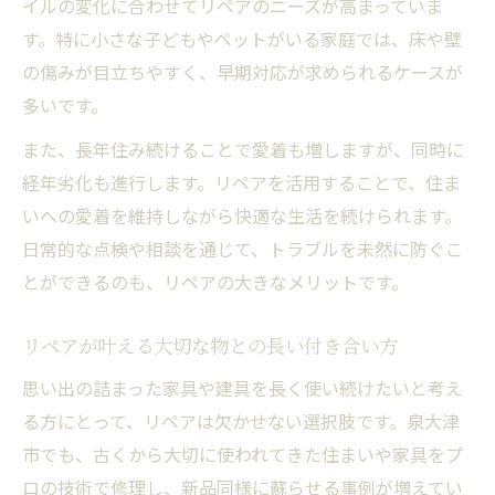
イルの変化に合わせてリペアのニーズが高まっていま
伝統とリペアが融合する魅力的な街づくり
す。特に小さな子どもやペットがいる家庭では、床や壁
リペア文化が地域住民に伝える価値観
の傷みが目立ちやすく、早期対応が求められるケースが
リペア文化が育む世代を超えた絆
多いです。
歴史的建築物を守るリペアの重要性
また、長年住み続けることで愛着も増しますが、同時に
経年劣化も進行します。リペアを活用することで、住ま
いへの愛着を維持しながら快適な生活を続けられます。
日常的な点検や相談を通じて、トラブルを未然に防ぐこ
とができるのも、リペアの大きなメリットです。
リペアが叶える大切な物との長い付き合い方
思い出の詰まった家具や建具を長く使い続けたいと考え
る方にとって、リペアは欠かせない選択肢です。泉大津
市でも、古くから大切に使われてきた住まいや家具をプ
ロの技術で修理し、新品同様に蘇らせる事例が増えてい