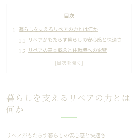
目次
暮らしを支えるリペアの力とは何か
リペアがもたらす暮らしの安心感と快適さ
リペアの基本概念と住環境への影響
日常生活にリペアが必要とされる理由
リペアが叶える大切な物との長い付き合い
方
リペアの効用が泉大津市に根付く背景
暮らしを支えるリペアの力とは
住環境を快適に保つリペア活用術
何か
リペア活用で住まいの美観を長持ちさせる
方法
日々のメンテナンスとリペアの効果的な組
リペアがもたらす暮らしの安心感と快適さ