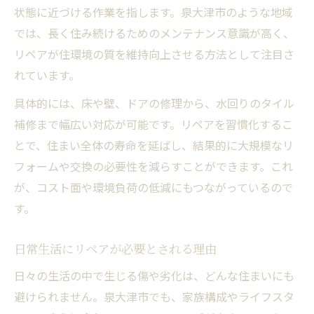
状態に近づける作業を指します。泉大津市のような地域
なぜ今リペアが選ばれるのか住民目線で考
では、長く住み続けるためのメンテナンス意識が高く、
察
リペアが住環境の質を維持向上させる方法として注目さ
リペアの効用が修理を超えるポイント
れています。
コストと効率を考えたリペアの利便性
具体的には、床や壁、ドアの修理から、水回りのタイル
リペアによる愛着とサステナブルな暮らし
補修まで幅広い対応が可能です。リペアを習慣化するこ
地域の魅力を高めるリペアの実践法
とで、住まい全体の寿命を延ばし、結果的に大規模なリ
リペアの実践で広がる泉大津市の魅力
フォームや交換の必要性を減らすことができます。これ
地域資源を活かすリペアの取り組み方
が、コスト面や環境負荷の低減にもつながっているので
リペア活動が地域の絆を深める理由
す。
リペアを通じたまちづくりへの貢献
日常生活にリペアが必要とされる理由
リペアの知識が地域全体に広がるメリット
日々の生活の中で生じる傷や劣化は、どんな住まいにも
歴史あるまちで生きるリペア文化の魅力
避けられません。泉大津市でも、家族構成やライフスタ
泉大津市の歴史に息づくリペア文化の背景