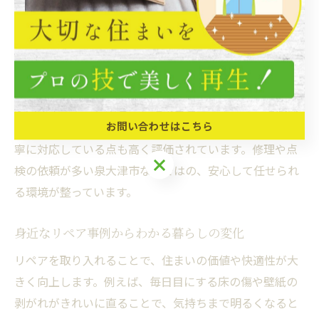
れらは、住み慣れた家をより長く快適に使い続けたいと
いう要望に寄り添った対応であり、実際に施工後の利用
者からは「新築当時のような仕上がりに驚いた」との声
が寄せられています。
泉大津市のリペア業者は、地域密着型のサービスを展開
お問い合わせはこちら
しているため、相談から施工、アフターフォローまで丁
寧に対応している点も高く評価されています。修理や点
検の依頼が多い泉大津市ならではの、安心して任せられ
る環境が整っています。
身近なリペア事例からわかる暮らしの変化
リペアを取り入れることで、住まいの価値や快適性が大
きく向上します。例えば、毎日目にする床の傷や壁紙の
剥がれがきれいに直ることで、気持ちまで明るくなると