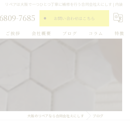
リペアは大阪で一つひとつ丁寧に補修を行う合同会社えにしす | 内装
-6809-7685
お問い合わせはこちら
ご挨拶
会社概要
ブログ
コラム
特徴
傷
フローリング
家具
タイル
内装
大阪のリペアなら合同会社えにしす
ブログ